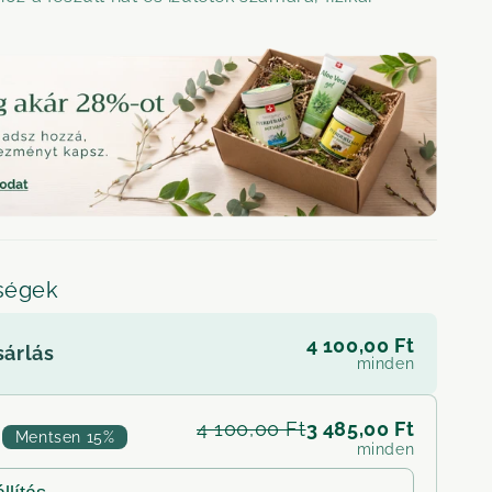
őségek
4 100,00 Ft
sárlás
minden
3 485,00 Ft
4 100,00 Ft
Mentsen 15%
minden