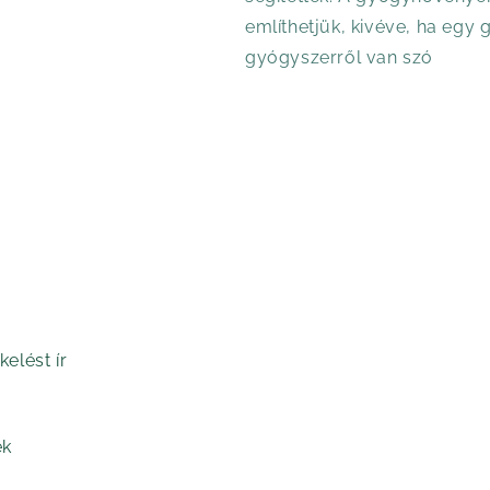
említhetjük, kivéve, ha egy
gyógyszerről van szó
kelést ír
ek