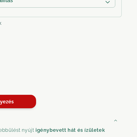
k
e
lzsam
lyezés
ítő
rrel
-
ebbülést nyújt
igénybevett hát és ízületek
hen