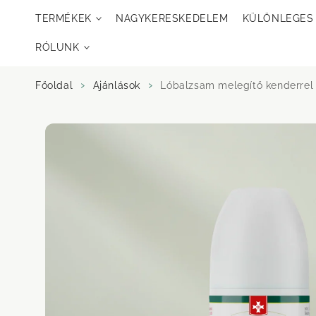
Ugrás a
TERMÉKEK
NAGYKERESKEDELEM
KÜLÖNLEGES
tartalomra
RÓLUNK
Főoldal
Ajánlások
Lóbalzsam melegítő kenderre
Ugrás a
termékinformációra