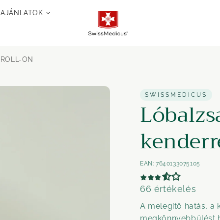
 AJÁNLATOK
l ROLL-ON
SWISSMEDICUS
Lóbalzs
kender
EAN:
7640133075105
66 értékelés
A melegítő hatás, a
megkönnyebbülést hoz