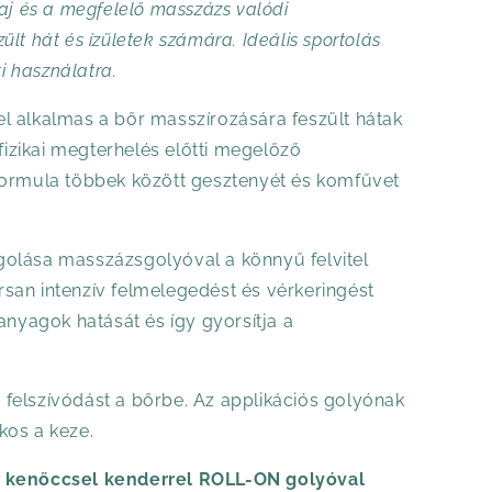
aj és a megfelelő masszázs valódi
lt hát és ízületek számára. Ideális sportolás
ti használatra.
l alkalmas a bőr masszírozására feszült hátak
 fizikai megterhelés előtti megelőző
formula többek között gesztenyét és komfűvet
olása masszázsgolyóval a könnyű felvitel
san intenzív felmelegedést és vérkeringést
anyagok hatását és így gyorsítja a
rs felszívódást a bőrbe. Az applikációs golyónak
kos a keze.
ó kenőccsel kenderrel ROLL-ON golyóval