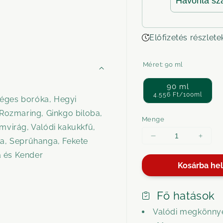
Előfizetés részlete
Méret:
90 ml
90 ml
4.556 Ft/100ml
séges boróka, Hegyi
 Rozmaring, Ginkgo biloba,
Menge
mvirág, Valódi kakukkfű,
Menge
Meng
la, Seprűhanga, Fekete
für
für
ta és Kender
Lóbalzsam
Lóba
Kosárba he
melegítő
meleg
kenderrel
kende
ROLL-
ROLL
Fő hatások
ON
ON
Valódi megkönny
verringern
erhö