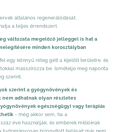
rvek általános regenerálódását.
tja a teljes érrendszert.
g változata megelőző jelleggel is hat a
melegítésére minden korosztályban
el egy könnyű réteg gélt a kijelölt területre, és
okkal masszírozza be. Ismételje meg naponta
 szerint.
lyok szerint a gyógynövények és
nem adhatnak olyan részletes
gyógynövények egészségügyi vagy terápiás
thetik
- még akkor sem, ha a
záz éve használják, és emberek millióinak
k tudományosan bizonyított hatásait már nem