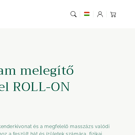
Bejelentkezés
Kosár
am melegítő
rel ROLL-ON
 kenderkivonat és a megfelelő masszázs valódi
 a feszült hát és ízületek számára, fizikai