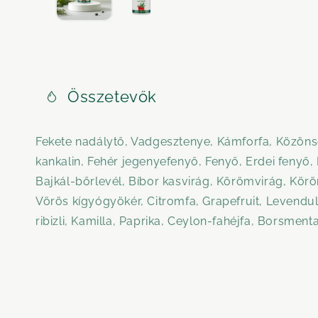
Összetevők
Fekete nadálytő, Vadgesztenye, Kámforfa, Közön
kankalin, Fehér jegenyefenyő, Fenyő, Erdei fenyő,
Bajkál-bőrlevél, Bíbor kasvirág, Körömvirág, Körö
Vörös kígyógyökér, Citromfa, Grapefruit, Levendu
ribizli, Kamilla, Paprika, Ceylon-fahéjfa, Borsmen