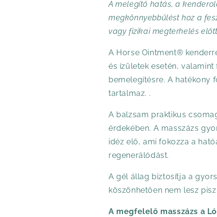
A melegítő hatás, a kenderol
megkönnyebbülést hoz a feszü
vagy fizikai megterhelés előt
A Horse Ointment® kenderre
és ízületek esetén, valamint
bemelegítésre. A hatékony 
tartalmaz. .
A balzsam praktikus csomag
érdekében. A masszázs gyor
idéz elő, ami fokozza a ható
regenerálódást.
A gél állag biztosítja a gyo
köszönhetően nem lesz pisz
A megfelelő masszázs a L