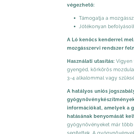
végezhető:
Támogatja a mozgássze
Jótékonyan befolyásolha
A Ló kenőcs kenderrel mele
mozgásszervi rendszer fel
Használati utasítás:
Vigyen f
gyengéd, körkörös mozdulat
3-4 alkalommal vagy szükség
A hatályos uniós jogszabá
gyógynövénykészítmények 
információkat, amelyek a 
hatásának benyomását kel
gyógynövényeket már több s
segítettek. A gyógynövénye