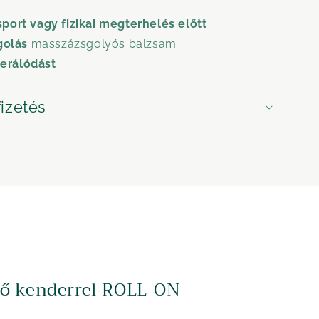
sport vagy fizikai megterhelés előtt
golás
masszázsgolyós balzsam
nerálódást
fizetés
tő kenderrel ROLL-ON