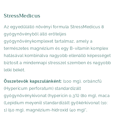
StressMedicus
Az egyedülálló növényi formula StressMedicus 8
gyógynövényből álló erőteljes
gyógynövénykomplexet tartalmaz, amely a
természetes magnézium és egy B-vitamin komplex
hatásával kombinálva nagyobb ellenálló képességet
biztosít a mindennapi stresszel szemben és nagyobb
lelki békét.
Összetevők kapszulánként:
(100 mg), orbáncfű
(Hypericum perforatum) standardizált
gyógynövénykivonat (hypericin 0,3%) (80 mg), maca
(Lepidium meyenii) standardizált gyökérkivonat (10:
1) (50 mg), magnézium-hidroxid (40 mg)*,