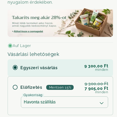
nyugalom érdekében.
Auf Lager
Vásárlási lehetőségek
9 300,00 Ft
Egyszeri vásárlás
minden
9 300,00 Ft
Előfizetés
Mentsen 15%
7 905,00 Ft
minden
Gyakoriság