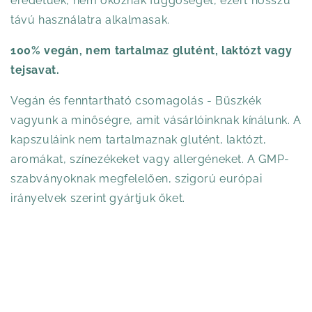
eredetűek, nem okoznak függőséget, ezért hosszú
távú használatra alkalmasak.
100% vegán, nem tartalmaz glutént, laktózt vagy
tejsavat.
Vegán és fenntartható csomagolás - Büszkék
vagyunk a minőségre, amit vásárlóinknak kínálunk. A
kapszuláink nem tartalmaznak glutént, laktózt,
aromákat, színezékeket vagy allergéneket. A GMP-
szabványoknak megfelelően, szigorú európai
irányelvek szerint gyártjuk őket.