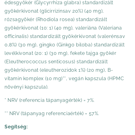
édesgyökér (Glycyrrhiza glabra) standardizált
gyökérkivonat (glicirrizinsav 20%) (40 mg),
rózsagyökér (Rhodiola rosea) standardizált
gyökérkivonat (10: 1) (40 mg), valeriána (Valeriana
officinalis) standardizált gyökérkivonat (valerénsav
0,8%) (30 mg), gingko (Ginkgo biloba) standardizált
levélkivonat (20: 1) (30 mg), fekete tajga gyökér
(Eleutherococcus senticosus) standardizált
gyökérkivonat (eleutherozidok 1%) (20 mg), B-
vitamin komplex (10 mg)**, vegán kapszula (HPMC
növényi kapszula).
* NRV (referencia tápanyagérték) = 7%.
** NRV (tápanyag referenciaérték) = 57%.
Segítség: