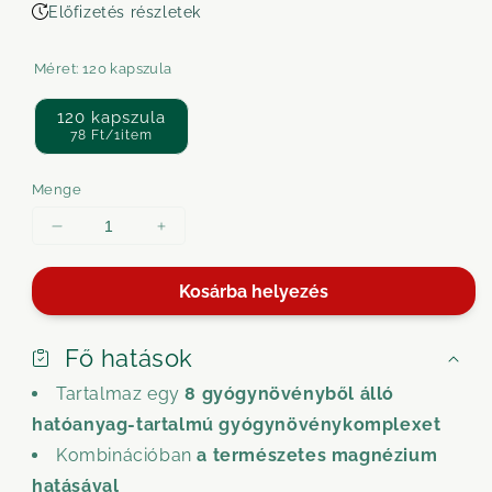
Előfizetés részletek
Méret:
120 kapszula
120 kapszula
78 Ft/1item
Menge
Menge
Menge
für
für
StressMedicus
StressMedicus
Kosárba helyezés
verringern
erhöhen
Fő hatások
Tartalmaz egy
8 gyógynövényből álló
hatóanyag-tartalmú gyógynövénykomplexet
Kombinációban
a természetes magnézium
hatásával