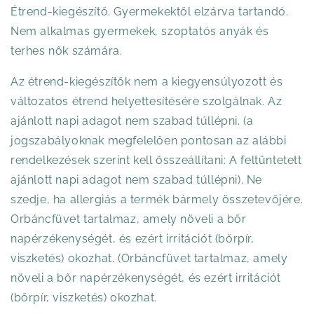
Étrend-kiegészítő. Gyermekektől elzárva tartandó.
Nem alkalmas gyermekek, szoptatós anyák és
terhes nők számára.
Az étrend-kiegészítők nem a kiegyensúlyozott és
változatos étrend helyettesítésére szolgálnak. Az
ajánlott napi adagot nem szabad túllépni. (a
jogszabályoknak megfelelően pontosan az alábbi
rendelkezések szerint kell összeállítani: A feltüntetett
ajánlott napi adagot nem szabad túllépni). Ne
szedje, ha allergiás a termék bármely összetevőjére.
Orbáncfüvet tartalmaz, amely növeli a bőr
napérzékenységét, és ezért irritációt (bőrpír,
viszketés) okozhat. (Orbáncfüvet tartalmaz, amely
növeli a bőr napérzékenységét, és ezért irritációt
(bőrpír, viszketés) okozhat.