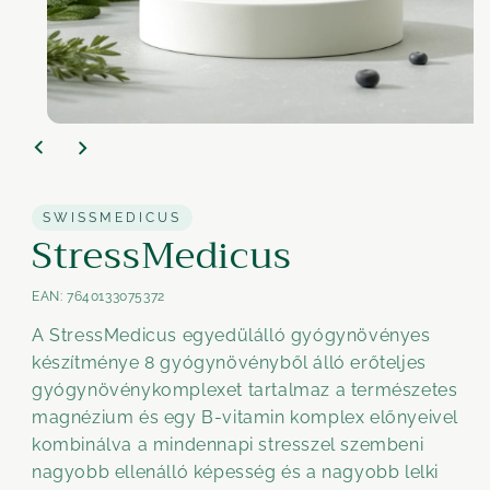
Medien
1
im
Modal
öffnen
SWISSMEDICUS
StressMedicus
EAN:
7640133075372
A StressMedicus egyedülálló gyógynövényes
készítménye 8 gyógynövényből álló erőteljes
gyógynövénykomplexet tartalmaz a természetes
magnézium és egy B-vitamin komplex előnyeivel
kombinálva a mindennapi stresszel szembeni
nagyobb ellenálló képesség és a nagyobb lelki